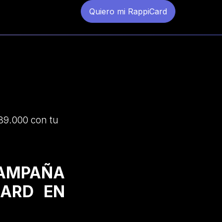
Quiero mi RappiCard
89.000 con tu
CAMPAÑA
CARD EN