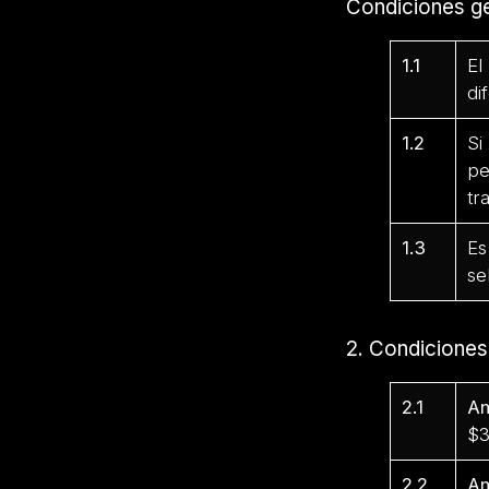
Condiciones ge
1.1
El
di
1.2
Si
pe
tr
1.3
Es
se
2. Condicione
2.1
Am
$3
2.2
Am