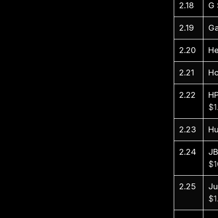
2.18
G 
2.19
Ga
2.20
He
2.21
Ho
2.22
H
$1
2.23
Hu
2.24
JB
$1
2.25
J
$1