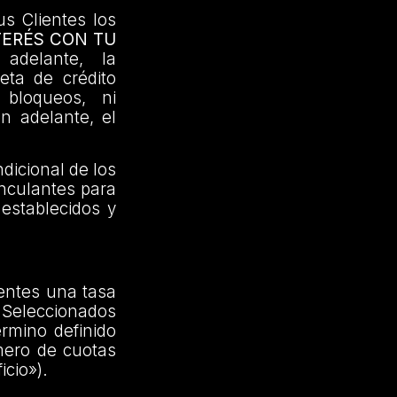
us Clientes los
TERÉS CON TU
delante, la
jeta de crédito
 bloqueos, ni
en adelante, el
dicional de los
inculantes para
 establecidos y
ientes una tasa
Seleccionados
érmino definido
mero de cuotas
icio»).