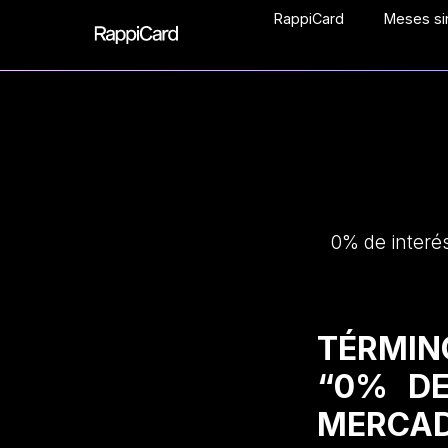
RappiCard
Meses sin
0% de interé
TÉRMIN
“0% DE
MERCAD