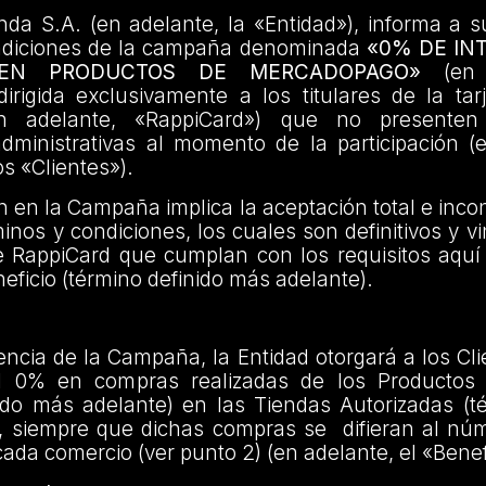
da S.A. (en adelante, la «Entidad»), informa a s
ndiciones de la campaña denominada
«0% DE IN
 EN PRODUCTOS DE MERCADOPAGO»
(en a
rigida exclusivamente a los titulares de la tar
n adelante, «RappiCard») que no presenten
administrativas al momento de la participación (
os «Clientes»).
ón en la Campaña implica la aceptación total e incon
inos y condiciones, los cuales son definitivos y v
e RappiCard que cumplan con los requisitos aquí
eficio (término definido más adelante).
encia de la Campaña, la Entidad otorgará a los Cl
el 0% en compras realizadas de los Productos 
ido más adelante) en las Tiendas Autorizadas (t
, siempre que dichas compras se difieran al nú
cada comercio (ver punto 2) (en adelante, el «Benef