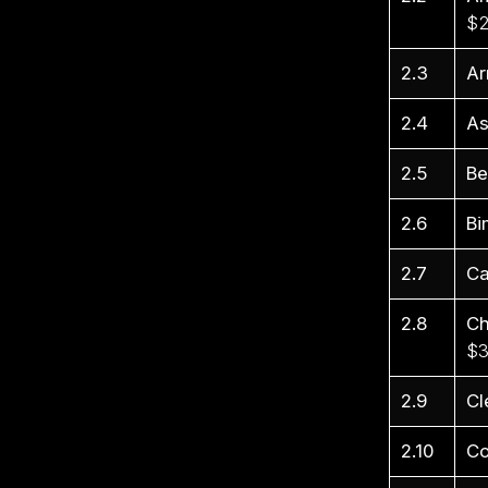
$2
2.3
Ar
2.4
As
2.5
Be
2.6
Bi
2.7
Ca
2.8
Ch
$3
2.9
Cl
2.10
Co