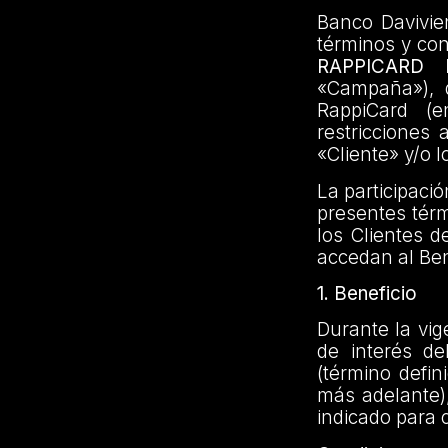
Banco Davivien
términos y co
RAPPICARD
«Campaña»), di
RappiCard (e
restricciones 
«Cliente» y/o l
La participaci
presentes térm
los Clientes d
accedan al Ben
1. Beneficio
Durante la vig
de interés d
(término defin
más adelante)
indicado para 