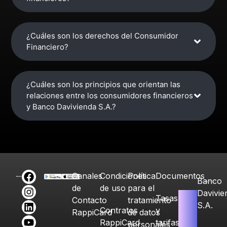
¿Cuáles son los derechos del Consumidor
Financiero?
¿Cuáles son los principios que orientan las
relaciones entre los consumidores financieros
y Banco Davivienda S.A.?
Canales
Condiciones
Política
Documentos
Banco
de
de uso
para el
Davivie
Tasas
Contacto
tratamiento
S.A.
Contratos
y
RappiCard
de datos
RappiCard
tarifas
personales