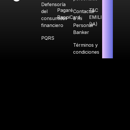
Defensoría
Pagaré
T&C
del
Contactar
RappiCard
EMILIA
consumidor
a mi
(IA)
financiero
Personal
Banker
PQRS
Términos y
condiciones