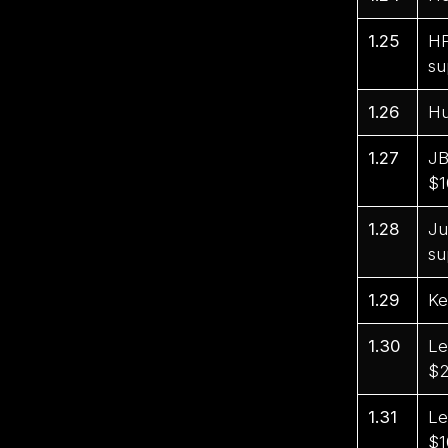
1.25
HP
su
1.26
Hu
1.27
JB
$1
1.28
Ju
su
1.29
Ke
1.30
Le
$2
1.31
Le
$1