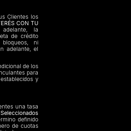
us Clientes los
TERÉS CON TU
adelante, la
jeta de crédito
 bloqueos, ni
en adelante, el
dicional de los
inculantes para
 establecidos y
ientes una tasa
Seleccionados
érmino definido
mero de cuotas