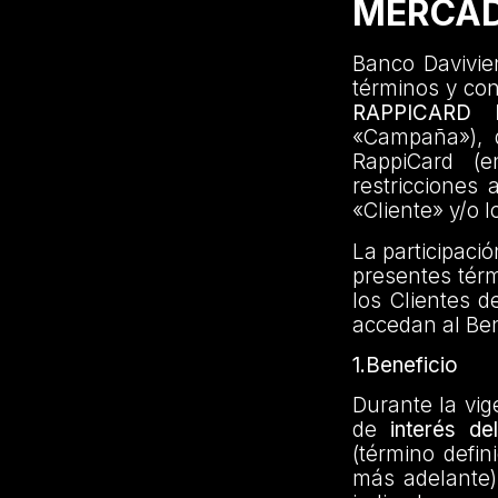
MERCAD
Banco Davivien
términos y co
RAPPICARD
«Campaña»), di
RappiCard (e
restricciones 
«Cliente» y/o l
La participaci
presentes térm
los Clientes d
accedan al Ben
1.Beneficio
Durante la vig
de
interés d
(término defin
más adelante)