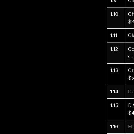
1.9
Ca
1.10
Ch
$3
1.11
Cl
1.12
Co
su
1.13
Cr
$5
1.14
De
1.15
Di
$4
1.16
El