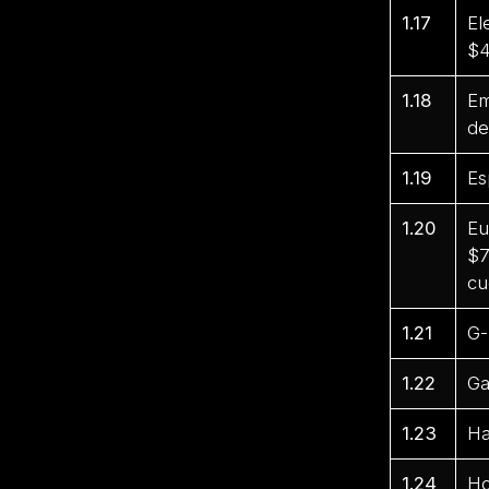
1.17
El
$4
1.18
Em
de
1.19
Es
1.20
Eu
$7
cu
1.21
G-
1.22
Ga
1.23
Ha
1.24
Ho