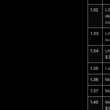
1.32
LG
de
cu
1.33
Lí
su
1.34
Li
$2
1.35
Lu
1.36
Ma
1.37
Ma
1.40
Me
$3