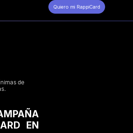
Quiero mi RappiCard
ínimas de
as.
CAMPAÑA
CARD EN