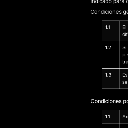
indicado para 
Condiciones g
1.1
El
di
1.2
Si
pe
tr
1.3
Es
se
Condiciones p
1.1
Am