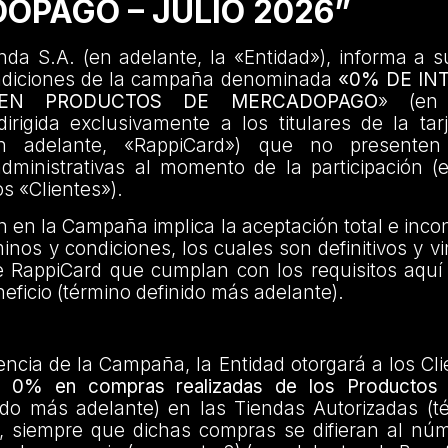
OPAGO – JULIO 2026”
da S.A. (en adelante, la «Entidad»), informa a s
ndiciones de la campaña denominada
«0% DE IN
 EN PRODUCTOS DE MERCADOPAGO
» (en 
rigida exclusivamente a los titulares de la tar
n adelante, «RappiCard») que no presenten
administrativas al momento de la participación (
os «Clientes»).
ón en la Campaña implica la aceptación total e incon
inos y condiciones, los cuales son definitivos y v
e RappiCard que cumplan con los requisitos aquí
eficio (término definido más adelante).
encia de la Campaña, la Entidad otorgará a los Cl
el 0% en compras realizadas de los Productos 
ido más adelante) en las Tiendas Autorizadas (t
, siempre que dichas compras se difieran al nú