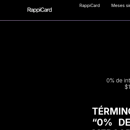
RappiCard
Meses sin
0% de in
$1
TÉRMIN
“0% DE