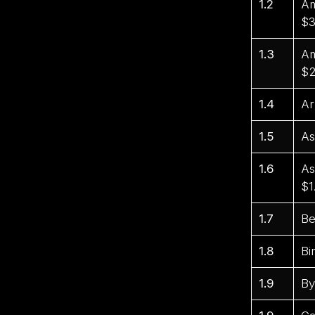
1.2
Am
$3
1.3
Am
$2
1.4
Ar
1.5
As
1.6
As
$1
1.7
Be
1.8
Bi
1.9
By