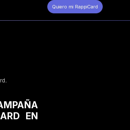
Quiero mi RappiCard
rd.
CAMPAÑA
CARD EN