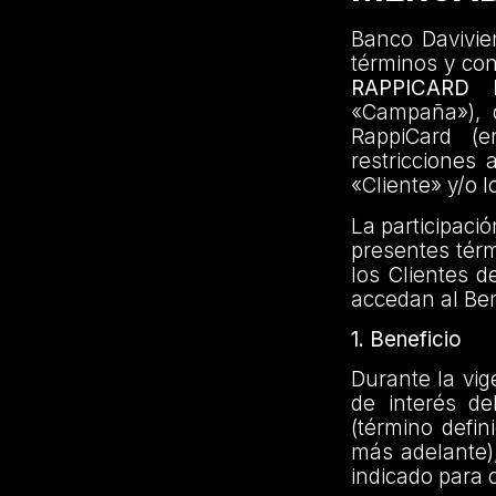
Banco Davivien
términos y co
RAPPICARD
«Campaña»), di
RappiCard (e
restricciones 
«Cliente» y/o l
La participaci
presentes térm
los Clientes d
accedan al Ben
1. Beneficio
Durante la vig
de interés d
(término defin
más adelante)
indicado para 