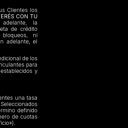
us Clientes los
TERÉS CON TU
delante, la
jeta de crédito
 bloqueos, ni
en adelante, el
dicional de los
inculantes para
 establecidos y
ientes una tasa
Seleccionados
érmino definido
mero de cuotas
icio»).