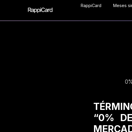
RappiCard
Meses sin
0%
TÉRMIN
“0% DE
MERCAD