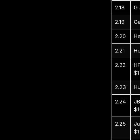
2.18
G 
2.19
Ga
2.20
He
2.21
Ho
2.22
H
$1
2.23
Hu
2.24
JB
$1
2.25
J
$1