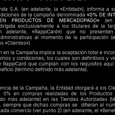
da S.A. (en adelante, la «Entidad»), informa a s
ndiciones de la campaña denominada
«0% DE IN
 EN PRODUCTOS DE MERCADOPAGO»
(en a
rigida exclusivamente a los titulares de la tar
n adelante, «RappiCard») que no presenten
administrativas al momento de la participación (
os «Clientes»).
ón en la Campaña implica la aceptación total e incon
inos y condiciones, los cuales son definitivos y v
e RappiCard que cumplan con los requisitos aquí
eficio (término definido más adelante).
encia de la Campaña, la Entidad otorgará a los Cl
el 0% en compras realizadas de los Productos 
ido más adelante) en las Tiendas Autorizadas (t
, siempre que dichas compras se difieran al nú
cada comercio (ver punto 2) (en adelante, el «Benef