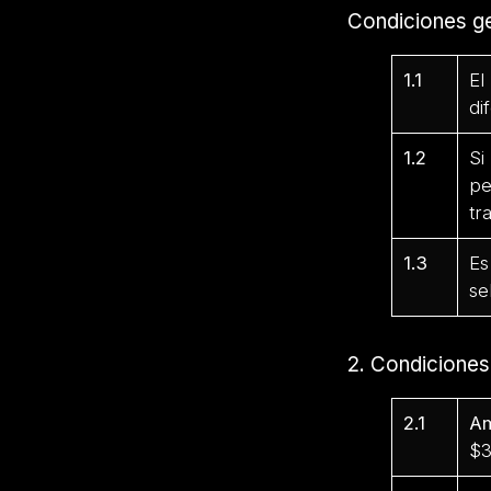
Condiciones ge
1.1
El
di
1.2
Si
pe
tr
1.3
Es
se
2. Condicione
2.1
Am
$3