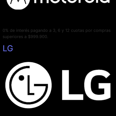
0% de interés pagando a 3, 6 y 12 cuotas por compras
superiores a $999.900.
LG