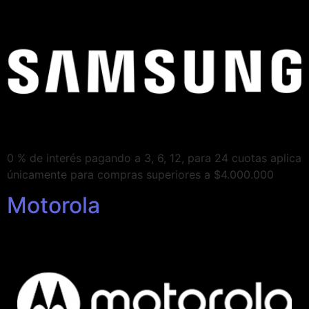
0 % de interés pagando a 3, 6, 12, para 24 cuotas aplica
únicamente para compras superiores a $4.000.000
Motorola