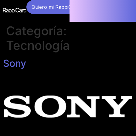
Quiero mi RappiCard
Categoría:
Tecnología
Sony