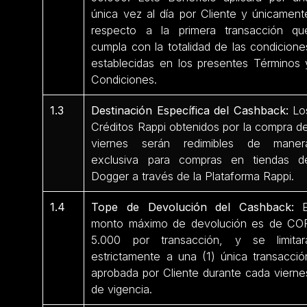
única vez al día por Cliente y únicament
respecto a la primera transacción qu
cumpla con la totalidad de las condicione
establecidas en los presentes Términos 
Condiciones.
1.3
Destinación Específica del Cashback:
Lo
Créditos Rappi obtenidos por la compra de
viernes serán redimibles de maner
exclusiva para compras en tiendas d
Dogger a través de la Plataforma Rappi.
1.4
Tope de Devolución del Cashback:
E
monto máximo de devolución es de CO
5.000 por transacción, y se limitar
estrictamente a una (1) única transacció
aprobada por Cliente durante cada vierne
de vigencia.