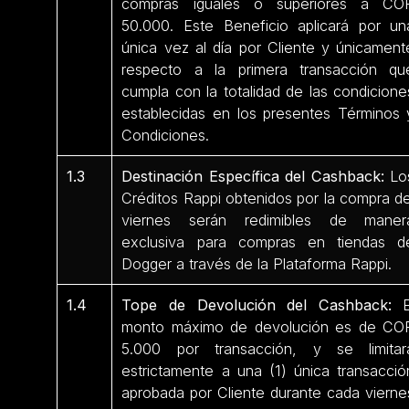
compras iguales o superiores a CO
50.000. Este Beneficio aplicará por un
única vez al día por Cliente y únicament
respecto a la primera transacción qu
cumpla con la totalidad de las condicione
establecidas en los presentes Términos 
Condiciones.
1.3
Destinación Específica del Cashback:
Lo
Créditos Rappi obtenidos por la compra de
viernes serán redimibles de maner
exclusiva para compras en tiendas d
Dogger a través de la Plataforma Rappi.
1.4
Tope de Devolución del Cashback:
E
monto máximo de devolución es de CO
5.000 por transacción, y se limitar
estrictamente a una (1) única transacció
aprobada por Cliente durante cada vierne