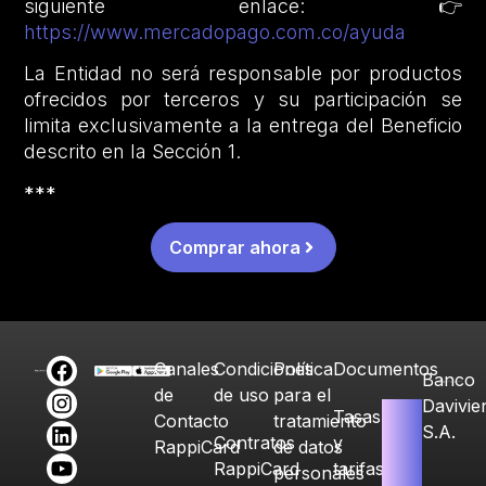
siguiente enlace: 👉
https://www.mercadopago.com.co/ayuda
La Entidad no será responsable por productos
ofrecidos por terceros y su participación se
limita exclusivamente a la entrega del Beneficio
descrito en la Sección 1.
***
Comprar ahora
Canales
Condiciones
Política
Documentos
Banco
de
de uso
para el
Davivie
Tasas
Contacto
tratamiento
S.A.
Contratos
y
RappiCard
de datos
RappiCard
tarifas
personales