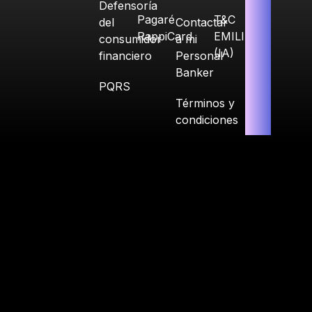
Defensoría
Pagaré
T&C
del
Contactar
RappiCard
EMILIA
consumidor
a mi
(IA)
financiero
Personal
Banker
PQRS
Términos y
condiciones