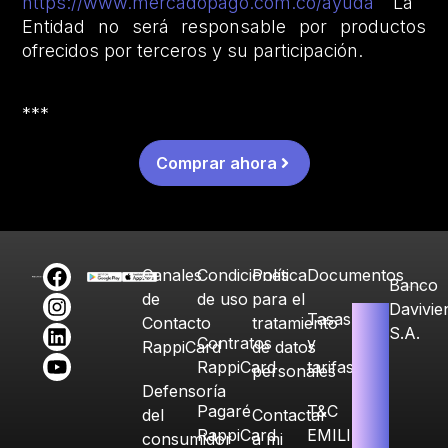
https://www.mercadopago.com.co/ayuda
La
Entidad no será responsable por productos
ofrecidos por terceros y su participación.
***
Comprar ahora
Canales
Condiciones
Política
Documentos
Banco
de
de uso
para el
Davivie
Tasas
Contacto
tratamiento
S.A.
Contratos
y
RappiCard
de datos
RappiCard
tarifas
personales
Defensoría
Pagaré
T&C
del
Contactar
RappiCard
EMILIA
consumidor
a mi