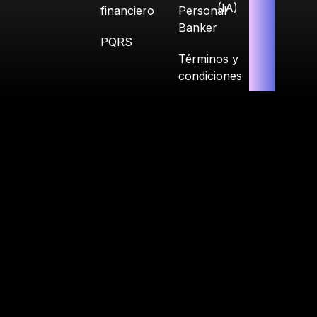
(IA)
financiero
Personal
Banker
PQRS
Términos y
condiciones