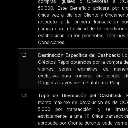
compras iguales o superiores a CO
50.000. Este Beneficio aplicará por un
única vez al día por Cliente y únicament
respecto a la primera transacción qu
cumpla con la totalidad de las condicione
establecidas en los presentes Términos 
Condiciones.
1.3
Destinación Específica del Cashback:
Lo
Créditos Rappi obtenidos por la compra de
viernes serán redimibles de maner
exclusiva para compras en tiendas d
Dogger a través de la Plataforma Rappi.
1.4
Tope de Devolución del Cashback:
E
monto máximo de devolución es de CO
5.000 por transacción, y se limitar
estrictamente a una (1) única transacció
aprobada por Cliente durante cada vierne