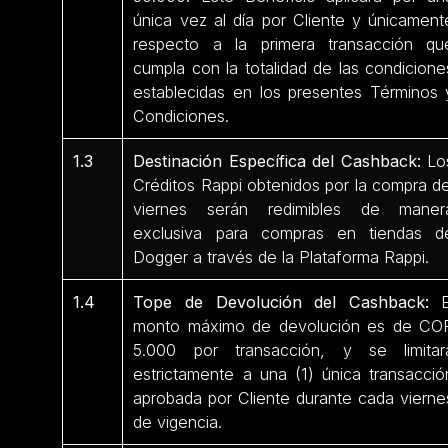
única vez al día por Cliente y únicament
respecto a la primera transacción qu
cumpla con la totalidad de las condicione
establecidas en los presentes Términos 
Condiciones.
1.3
Destinación Específica del Cashback:
Lo
Créditos Rappi obtenidos por la compra de
viernes serán redimibles de maner
exclusiva para compras en tiendas d
Dogger a través de la Plataforma Rappi.
1.4
Tope de Devolución del Cashback:
E
monto máximo de devolución es de CO
5.000 por transacción, y se limitar
estrictamente a una (1) única transacció
aprobada por Cliente durante cada vierne
de vigencia.