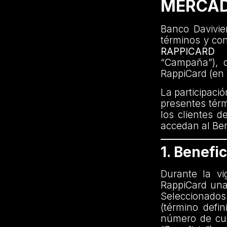
MERCAD
Banco Davivien
términos y co
RAPPICARD
“Campaña”), di
RappiCard (en 
La participaci
presentes térm
los clientes d
accedan al Ben
1. Benefic
Durante la vi
RappiCard una
Seleccionados
(término defi
número de cuo