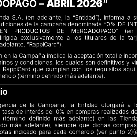
OPAGO –
ABRIL 2026
”
da S.A. (en adelante, la “Entidad”), informa a s
ndiciones de la campaña denominada
“0% DE IN
 EN PRODUCTOS DE MERCADOPAGO”
(en a
rigida exclusivamente a los titulares de la tar
adelante, “RappiCard”).
ón en la Campaña implica la aceptación total e incon
inos y condiciones, los cuales son definitivos y v
e RappiCard que cumplan con los requisitos aquí
eficio (término definido más adelante).
io
gencia de la Campaña, la Entidad otorgará a l
 tasa de interés del 0% en compras realizadas de
 (término definido más adelante) en las Tiend
nido más adelante), siempre que dichas compras 
tas indicado para cada comercio (ver punto 2)(e