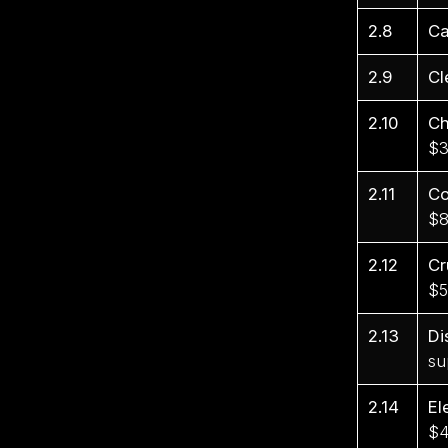
2.8
Ca
2.9
Cl
2.10
C
$3
2.11
Co
$8
2.12
Cr
$5
2.13
Di
su
2.14
El
$4