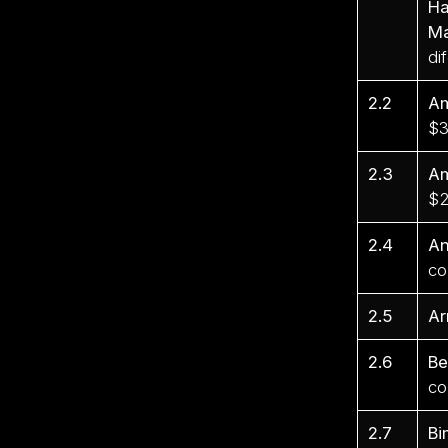
Ha
Ma
di
2.2
Am
$3
2.3
Am
$2
2.4
An
co
2.5
Ar
2.6
Be
co
2.7
Bi