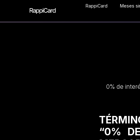
RappiCard
Meses sin
0% de inter
TÉRMIN
“0% DE