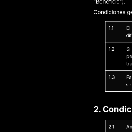
“Beneficio”).
Condiciones ge
1.1
El
di
1.2
Si
pe
tr
1.3
Es
se
2. Condi
2.1
Am