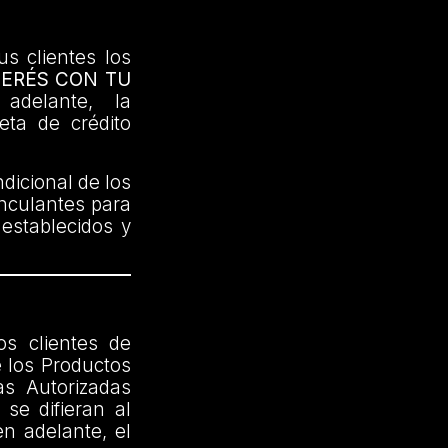
us clientes los
TERÉS CON TU
delante, la
jeta de crédito
dicional de los
inculantes para
 establecidos y
os clientes de
 los Productos
as Autorizadas
se difieran al
n adelante, el