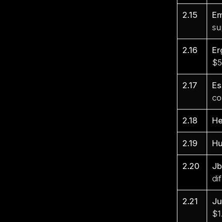
2.15
E
su
2.16
E
$5
2.17
Es
co
2.18
He
2.19
Hu
2.20
Jb
di
2.21
J
$1