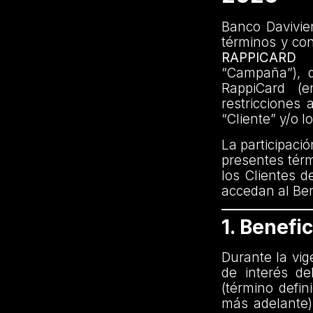
Banco Davivien
términos y co
RAPPICARD
“Campaña”), di
RappiCard (e
restricciones 
“Cliente” y/o l
La participaci
presentes térm
los Clientes d
accedan al Ben
1. Benefic
Durante la vig
de interés d
(término defin
más adelante)