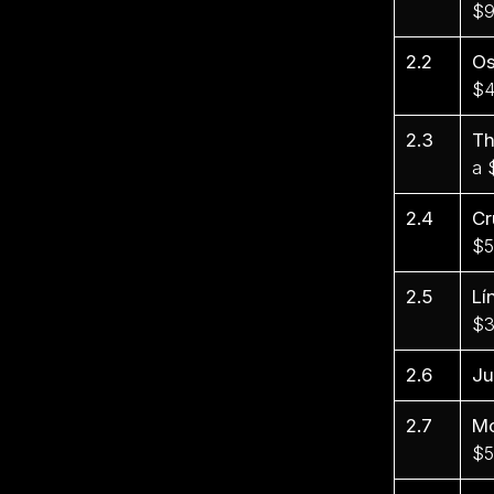
$9
2.2
Os
$4
2.3
Th
a 
2.4
Cr
$5
2.5
Lí
$3
2.6
Ju
2.7
Mo
$5