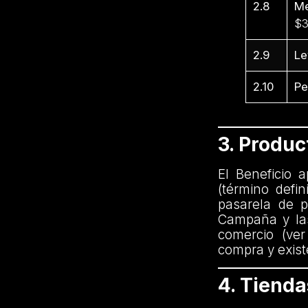
2.8
Me
$3
2.9
Le
2.10
Pe
3. Produ
El Beneficio 
(término defi
pasarela de p
Campaña y las
comercio (ver
compra y exist
4. Tiend