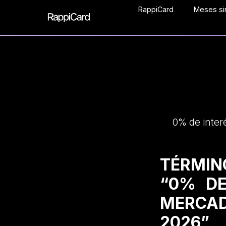
RappiCard
Meses sin
0% de inter
TÉRMIN
“0% DE
MERCAD
2026”