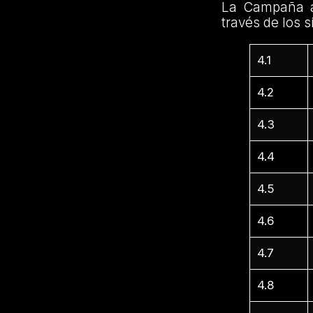
La Campaña a
través de los s
4.1
4.2
4.3
4.4
4.5
4.6
4.7
4.8