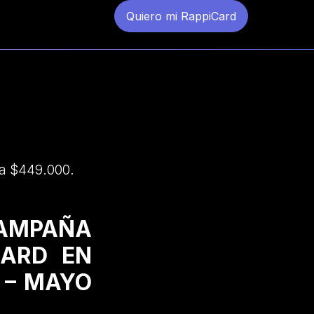
Quiero mi RappiCard
 a $449.000.
CAMPAÑA
CARD EN
 – MAYO