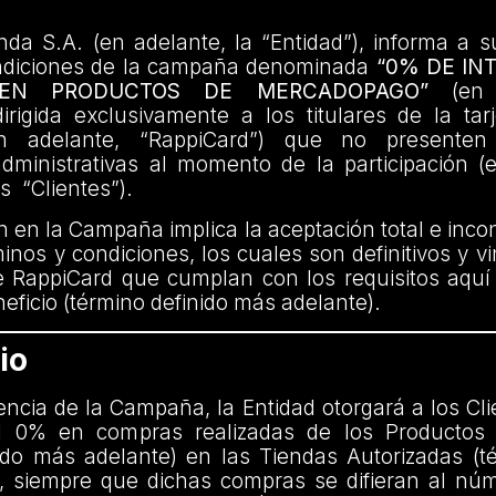
da S.A. (en adelante, la “Entidad”), informa a s
ndiciones de la campaña denominada
“0% DE IN
 EN PRODUCTOS DE MERCADOPAGO”
(en a
rigida exclusivamente a los titulares de la tar
n adelante, “RappiCard”) que no presenten
administrativas al momento de la participación (
os “Clientes”).
ón en la Campaña implica la aceptación total e incon
inos y condiciones, los cuales son definitivos y v
e RappiCard que cumplan con los requisitos aquí
eficio (término definido más adelante).
io
encia de la Campaña, la Entidad otorgará a los Cl
el 0% en compras realizadas de los Productos 
ido más adelante) en las Tiendas Autorizadas (t
, siempre que dichas compras se difieran al nú