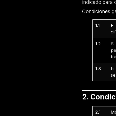
indicado para 
Condiciones ge
1.1
El
di
1.2
Si
pe
tr
1.3
Es
se
2. Condi
2.1
Mo