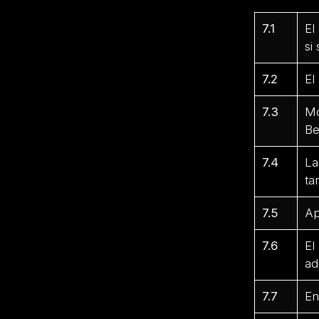
7.1
El
si
7.2
El
7.3
Mo
Be
7.4
La
ta
7.5
Ap
7.6
El
ad
7.7
En