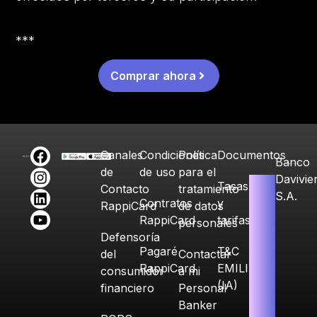
***
Comprar ahora
Canales
Condiciones
Política
Documentos
Banco
de
de uso
para el
Davivie
Tasas
Contacto
tratamiento
S.A.
Contratos
y
RappiCard
de datos
RappiCard
tarifas
personales
Defensoría
Pagaré
T&C
del
Contactar
RappiCard
EMILIA
consumidor
a mi
(IA)
financiero
Personal
Banker