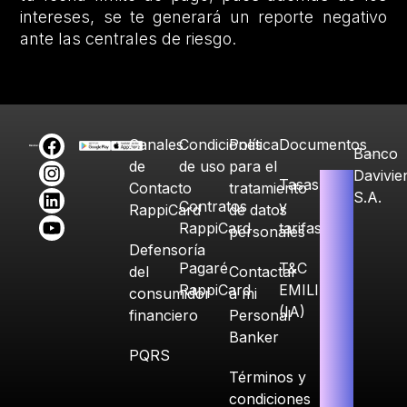
intereses, se te generará un reporte negativo
ante las centrales de riesgo.
Canales
Condiciones
Política
Documentos
Banco
de
de uso
para el
Davivie
Tasas
Contacto
tratamiento
S.A.
Contratos
y
RappiCard
de datos
RappiCard
tarifas
personales
Defensoría
Pagaré
T&C
del
Contactar
RappiCard
EMILIA
consumidor
a mi
(IA)
financiero
Personal
Banker
PQRS
Términos y
condiciones