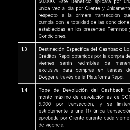
50.000. Este Beneficio aplicará por un
única vez al día por Cliente y únicament
respecto a la primera transacción qu
cumpla con la totalidad de las condicione
establecidas en los presentes Términos 
Condiciones.
1.3
Destinación Específica del Cashback:
Lo
Créditos Rappi obtenidos por la compra de
viernes serán redimibles de maner
exclusiva para compras en tiendas d
Dogger a través de la Plataforma Rappi.
1.4
Tope de Devolución del Cashback:
E
monto máximo de devolución es de CO
5.000 por transacción, y se limitar
estrictamente a una (1) única transacció
aprobada por Cliente durante cada vierne
de vigencia.