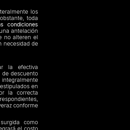
ateralmente los
obstante, toda
as condiciones
 una antelación
e no alteren el
in necesidad de
r la efectiva
%) de descuento
n integralmente
 estipulados en
r la correcta
rrespondientes,
veraz conforme
 surgida como
egrará el costo