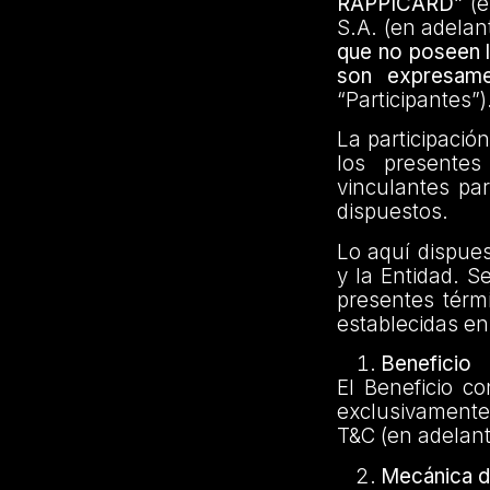
RAPPICARD”
(
S.A. (en adelan
que no poseen l
son expresame
“Participantes”)
La participació
los presentes
vinculantes par
dispuestos.
Lo aquí dispues
y la Entidad. S
presentes térm
establecidas e
Beneficio
El Beneficio c
exclusivamente
T&C (en adelant
Mecánica d