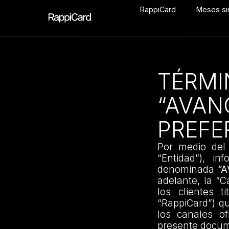
RappiCard
Meses sin
TÉRMI
“AVAN
PREFE
Por medio del
“Entidad”), i
denominada
“A
adelante, la “
los clientes t
“RappiCard”) q
los canales of
presente docume