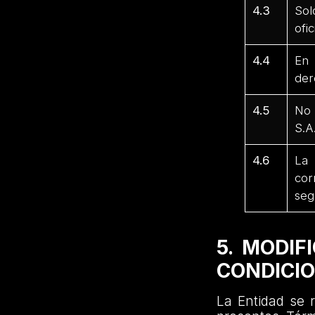
4.3
Sol
ofi
4.4
En 
der
4.5
No 
S.A
4.6
La 
cor
seg
5. MODIF
CONDICI
La Entidad se r