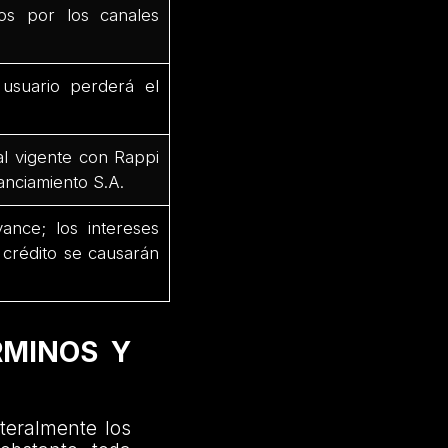
dos por los canales
 usuario perderá el
al vigente con Rappi
anciamiento S.A.
ance; los intereses
 crédito se causarán
RMINOS Y
ateralmente los