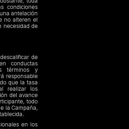
obstante, toda
as condiciones
 una antelación
e no alteren el
in necesidad de
descalificar de
uen conductas
es términos y
erá responsable
ndo que la tasa
l realizar los
sión del avance
ticipante, todo
n de la Campaña,
tablecida.
ionales en los