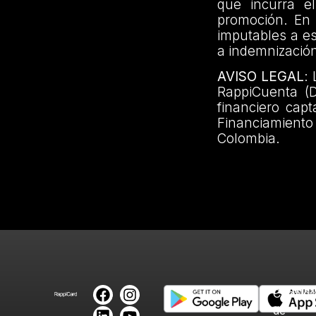
que incurra el
promoción. En 
imputables a es
a indemnización
AVISO LEGAL
:
RappiCuenta (
financiero cap
Financiamiento
Colombia.
Canales
de