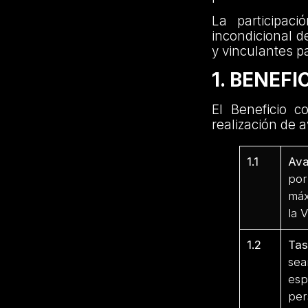
La participac
incondicional d
y vinculantes pa
1. BENEFI
El Beneficio c
realización de a
1.1
Ava
por
máx
la 
1.2
Tas
sea
esp
per