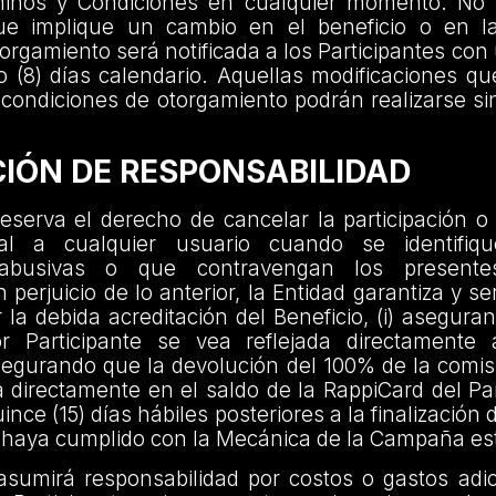
minos y Condiciones en cualquier momento. No 
que implique un cambio en el beneficio o en l
orgamiento será notificada a los Participantes con
 (8) días calendario. Aquellas modificaciones qu
s condiciones de otorgamiento podrán realizarse s
ACIÓN DE RESPONSABILIDAD
eserva el derecho de cancelar la participación o 
ral a cualquier usuario cuando se identifiq
, abusivas o que contravengan los present
n perjuicio de lo anterior, la Entidad garantiza y s
la debida acreditación del Beneficio, (i) asegura
or Participante se vea reflejada directamente a
asegurando que la devolución del 100% de la comi
a directamente en el saldo de la RappiCard del Par
ince (15) días hábiles posteriores a la finalizació
 haya cumplido con la Mecánica de la Campaña es
asumirá responsabilidad por costos o gastos adic