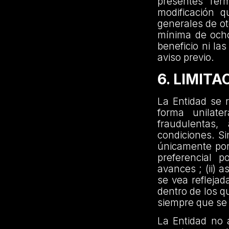
presentes Tér
modificación 
generales de ot
mínima de ocho
beneficio ni la
aviso previo.
6. LIMIT
La Entidad se r
forma unilate
fraudulentas
condiciones. Si
únicamente por 
preferencial p
avances ; (ii) 
se vea reflejad
dentro de los qu
siempre que se
La Entidad no 