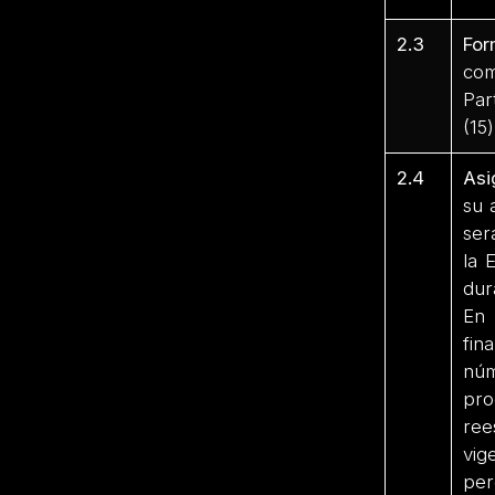
2.3
For
com
Par
(15
2.4
Asi
su 
ser
la 
dur
En 
fin
núm
pro
ree
vig
per