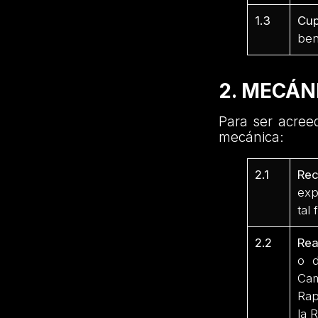
1.3
Cup
ben
2. MECÁN
Para ser acreed
mecánica:
2.1
Rec
exp
tal 
2.2
Rea
o d
Ca
Rap
la 