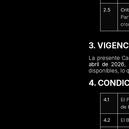
2.5
Cri
Par
cro
3. VIGEN
La presente Ca
abril de 2026
,
disponibles, lo 
4. CONDI
4.1
El 
de 
4.2
El 