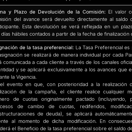
ma y Plazo de Devolución de la Comisión:
El valor c
isión del avance será devuelto directamente al saldo 
ticipante. Esta devolución se verá reflejada en un pl
) días hábiles contados a partir de la fecha de finalizació
gnación de la tasa preferencial:
La Tasa Preferencial es 
asignación se realizará de manera individual por cada Par
á comunicada a cada cliente a través de los canales ofici
Entidad y se aplicará exclusivamente a los avances que el
ante la Vigencia.
el evento en que, con posterioridad a la realización 
alización de la campaña, el cliente realice cualquier m
ero de cuotas originalmente pactado (incluyendo, p
cesos de cambio de cuotas, rediferidos, modific
structuraciones de deuda), se aplicará automáticament
ente al momento de dicha modificación. En consecuenc
derá el Beneficio de la tasa preferencial sobre el saldo d