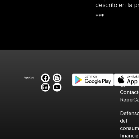
descrito en la
***
Canales
de
Contact
RappiC
Defenso
del
consum
financi