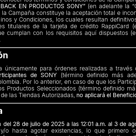
HBACK EN PRODUCTOS SONY”
(en adelante la 
n la Campaña constituye la aceptación total e incon
nos y Condiciones, los cuales resultan definitivo
es titulares de la tarjeta de crédito RappiCard 
ue cumplan con los requisitos aquí dispuestos (e
.
ón
a únicamente para órdenes realizadas a través
articipantes de SONY
(término definido más ad
lombia. Por lo anterior, en caso de que los Partici
os Productos Seleccionados (término definido má
a de las Tiendas Autorizadas,
no aplicará el Benefici
a
a
del 28 de julio de 2025 a las 12:01 a.m. al 3 de a
 y/o hasta agotar existencias, lo que primero o