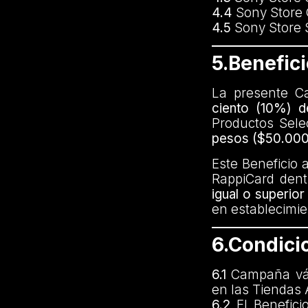
4.4
Sony Store 
4.5
Sony Store 
5.Benefic
La presente Ca
ciento (10%) 
Productos Sel
pesos ($50.000
Este Beneficio 
RappiCard dent
igual o superio
en establecimie
6.Condici
6.1
Campaña vál
en las Tiendas 
6.2
El Benefici