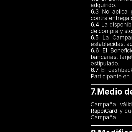
adquirido.
6.3
No aplica p
contra entrega 
6.4
La disponibi
de compra y sto
6.5
La Campaña
establecidas, 
6.6
El Benefic
bancarias, tarje
estipulado.
6.7
El cashback
Participante en 
7.Medio d
Campaña váli
RappiCard
y que
Campaña.