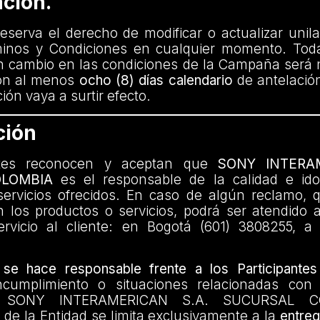
ación.
eserva el derecho de modificar o actualizar unil
minos y Condiciones en cualquier momento. Tod
n cambio en las condiciones de la Campaña será n
con al menos
ocho (8) días calendario
de antelación
ión vaya a surtir efecto.
ción
antes reconocen y aceptan que
SONY INTERAM
LOMBIA
es el responsable de la calidad e ido
servicios ofrecidos. En caso de algún reclamo, q
n los productos o servicios, podrá ser atendido 
vicio al cliente: en Bogotá (601) 3808255, a 
 se hace responsable frente a los Participantes
incumplimiento o situaciones relacionadas con
or SONY INTERAMERICAN S.A. SUCURSAL C
 de la Entidad se limita exclusivamente a la
entreg