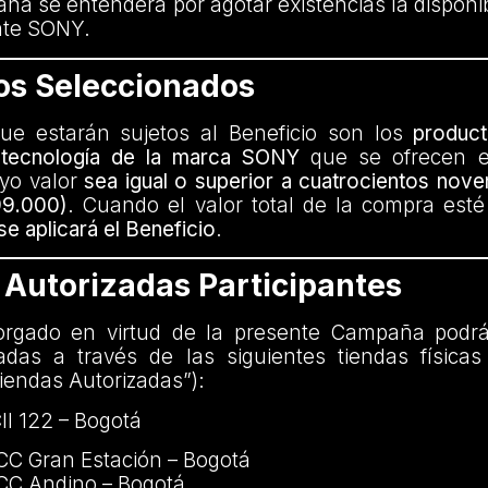
a se entenderá por agotar existencias la disponib
nte SONY.
os Seleccionados
que estarán sujetos al Beneficio son los
product
 tecnología de la marca SONY
que se ofrecen e
uyo valor
sea igual o superior a cuatrocientos nove
9.000)
. Cuando el valor total de la compra esté
se aplicará el Beneficio
.
 Autorizadas Participantes
torgado en virtud de la presente Campaña podrá
adas a través de las siguientes tiendas físic
Tiendas Autorizadas”):
ll 122 – Bogotá
CC Gran Estación – Bogotá
CC Andino – Bogotá