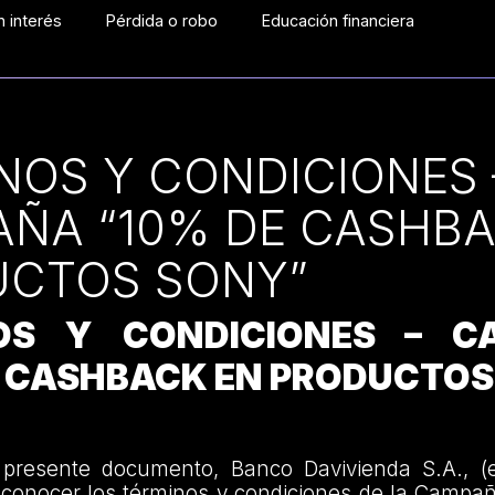
 interés
Pérdida o robo
Educación financiera
NOS Y CONDICIONES 
ÑA “10% DE CASHBA
CTOS SONY”
OS Y CONDICIONES – C
E CASHBACK EN PRODUCTOS
 presente documento, Banco Davivienda S.A., (
a conocer los términos y condiciones de la Camp