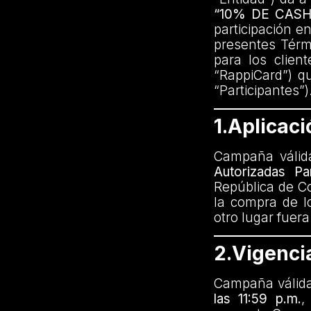
“10% DE CAS
participación e
presentes Térmi
para los client
“RappiCard”) q
“Participantes”)
1.Aplicaci
Campaña válid
Autorizadas P
República de Co
la compra de l
otro lugar fuer
2.Vigenci
Campaña válid
las 11:59 p.m.
,