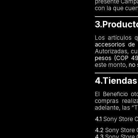
presente Campañ
con la que cue
3.Product
Los artículos 
accesorios de
Autorizadas, c
pesos (COP 49
este monto,
no 
4.Tiendas
El Beneficio o
compras realiz
adelante, las “
4.1
Sony Store C
4.2
Sony Store 
4.3
Sony Store 