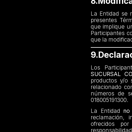
8.Modific
La Entidad se r
presentes Tér
que implique u
Participantes 
que la modificac
9.Declara
Los Particip
SUCURSAL CO
productos y/o 
relacionado co
números de ser
018005191300.
La Entidad
no
reclamación, 
ofrecidos p
responsabilidad