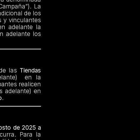
“Campaña”). La
dicional de los
s y vinculantes
(en adelante la
n adelante los
 de las
Tiendas
elante) en la
pantes realicen
s adelante) en
o
.
gosto de 2025 a
curra. Para la