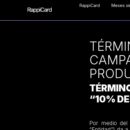
RappiCard
Meses sin
TÉRMI
CAMPA
PRODU
TÉRMIN
“10% D
Por medio del
“Entidad”) da 