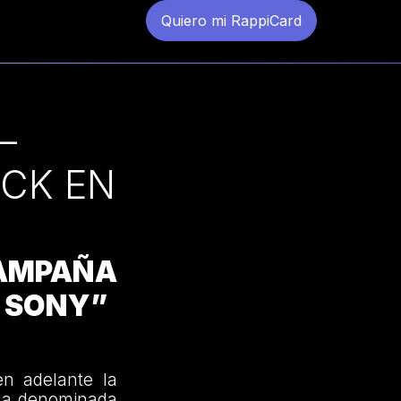
Quiero mi RappiCard
–
CK EN
AMPAÑA
 SONY”
en adelante la
aña denominada