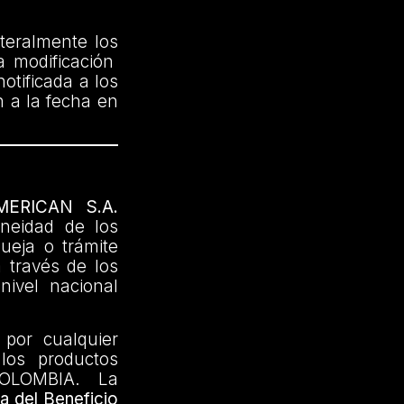
ateralmente los
a modificación
otificada a los
 a la fecha en
ERICAN S.A.
neidad de los
ueja o trámite
a través de los
nivel nacional
por cualquier
 los productos
OLOMBIA. La
a del Beneficio