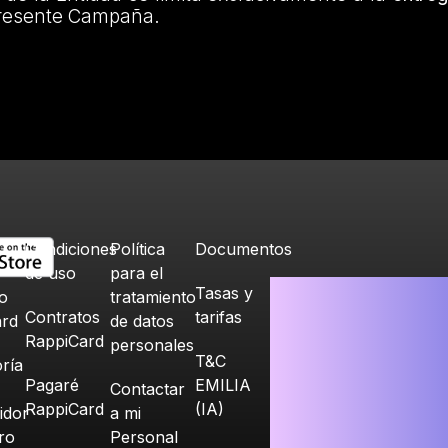
 presente Campaña.
Condiciones
Política
Documentos
de uso
para el
Tasas y
o
tratamiento
Contratos
tarifas
ard
de datos
RappiCard
personales
T&C
ría
Pagaré
EMILIA
Contactar
RappiCard
(IA)
idor
a mi
ero
Personal