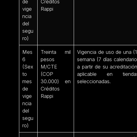
de
Créditos
vige
Rappi
ncia
del
segu
ro)
Mes
Treinta mil
Vigencia de uso de una (1
6
pesos
semana (7 días calendario
(Sex
M/CTE
a partir de su acreditación
to
(COP
aplicable en tienda
mes
30.000) en
seleccionadas.
de
Créditos
vige
Rappi
ncia
del
segu
ro)