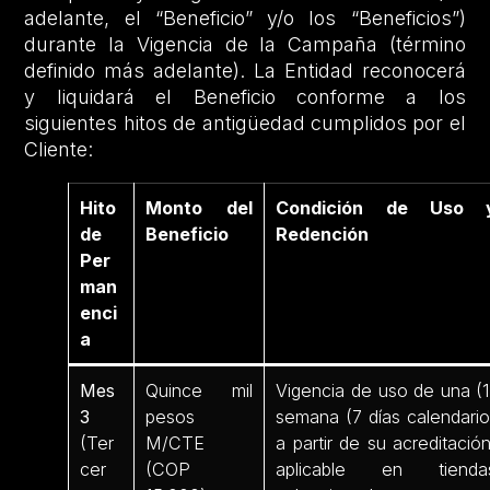
adelante, el “Beneficio” y/o los “Beneficios”)
durante la Vigencia de la Campaña (término
definido más adelante). La Entidad reconocerá
y liquidará el Beneficio conforme a los
siguientes hitos de antigüedad cumplidos por el
Cliente:
Hito
Monto del
Condición de Uso 
de
Beneficio
Redención
Per
man
enci
a
Mes
Quince mil
Vigencia de uso de una (1
3
pesos
semana (7 días calendario
(Ter
M/CTE
a partir de su acreditación
cer
(COP
aplicable en tienda