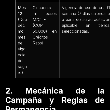
Mes
Cincuenta
Vigencia de uso de una (1
12
mil pesos
semana (7 días calendario
(Duo
M/CTE
a partir de su acreditación
déci
(COP
aplicable en tienda
mo
50.000) en
seleccionadas.
mes
Créditos
de
Rappi
vige
ncia
del
segu
ro)
2. Mecánica de la
Campaña y Reglas de
Permanencia