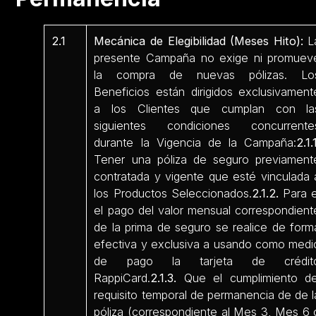
2.1
Mecánica de Elegibilidad (Meses Hito):
L
presente Campaña no exige ni promuev
la compra de nuevas pólizas. Lo
Beneficios están dirigidos exclusivament
a los Clientes que cumplan con la
siguientes condiciones concurrente
durante la Vigencia de la Campaña:
2.1.
Tener una póliza de seguro previament
contratada y vigente que esté vinculada 
los Productos Seleccionados.
2.1.2.
Para e
el pago del valor mensual correspondient
de la prima de seguro se realice de form
efectiva y exclusiva a usando como medi
de pago la tarjeta de crédit
RappiCard.
2.1.3.
Que el cumplimiento de
requisito temporal de permanencia de de l
póliza (correspondiente al Mes 3, Mes 6 