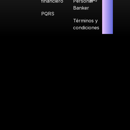
financiero
Personal
Banker
PQRS
Términos y
condiciones