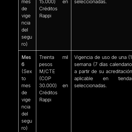
mes
15.000) en
seleccionadas.
de
Créditos
vige
Rappi
ncia
del
segu
ro)
Mes
Treinta mil
Vigencia de uso de una (1
6
pesos
semana (7 días calendario
(Sex
M/CTE
a partir de su acreditación
to
(COP
aplicable en tienda
mes
30.000) en
seleccionadas.
de
Créditos
vige
Rappi
ncia
del
segu
ro)