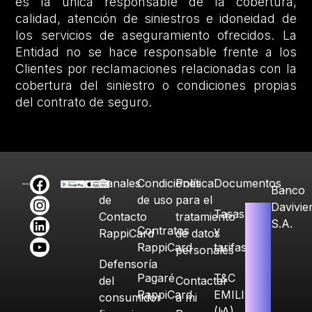
es la única responsable de la cobertura,
calidad, atención de siniestros e idoneidad de
los servicios de aseguramiento ofrecidos. La
Entidad no se hace responsable frente a los
Clientes por reclamaciones relacionadas con la
cobertura del siniestro o condiciones propias
del contrato de seguro.
Canales
Condiciones
Política
Documentos
Banco
de
de uso
para el
Davivie
Tasas
Contacto
tratamiento
S.A.
Contratos
y
RappiCard
de datos
RappiCard
tarifas
personales
Defensoría
Pagaré
T&C
del
Contactar
RappiCard
EMILIA
consumidor
a mi
(IA)