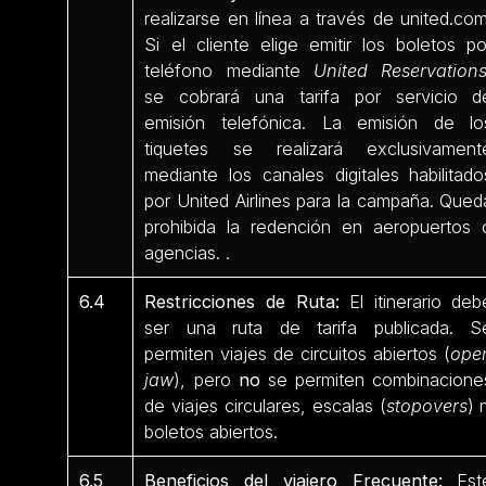
realizarse en línea a través de united.com
Si el cliente elige emitir los boletos po
teléfono mediante
United Reservation
se cobrará una tarifa por servicio d
emisión telefónica. La emisión de lo
tiquetes se realizará exclusivament
mediante los canales digitales habilitado
por United Airlines para la campaña. Qued
prohibida la redención en aeropuertos 
agencias. .
6.4
Restricciones de Ruta:
El itinerario deb
ser una ruta de tarifa publicada. S
permiten viajes de circuitos abiertos (
ope
jaw
), pero
no
se permiten combinacione
de viajes circulares, escalas (
stopovers
) 
boletos abiertos.
6.5
Beneficios del viajero Frecuente:
Est