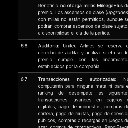
Beneficio
no otorga millas MileagePlus
d
premio. Los ascensos de clase (
upgrade
con millas no están permitidos, aunque s
podrán comprar ascensos de clase sujeto
a disponibilidad el día de la partida.
6.6
Auditoría:
United Airlines se reserva e
derecho de auditar y analizar si el uso de
premio cumple con los lineamiento
establecidos por la compañía.
6.7
Transacciones no autorizadas:
N
computarán para ninguna meta ni para e
ranking de desempate las siguiente
transacciones: avances en cajeros 
digitales, pago de impuestos, compras d
cartera, pago de multas, pago de servicio
públicos, compras o recargas en juegos d
azar, compra de criptoactivos, RappiFavor