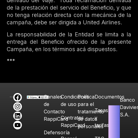
derivado del viaje. Toda reclamación derivada
de la prestación del servicio del Beneficio, y que
no tenga relación directa con la mecánica de la
campaña, debe ser dirigida a United Airlines.
La responsabilidad de la Entidad se limita a la
entrega del Beneficio ofrecido de la presente
Campaña, en los términos acá dispuestos.
***
Canales
Condiciones
Política
Documentos
Banco
de
de uso
para el
Davivie
Tasas
Contacto
tratamiento
S.A.
Contratos
y
RappiCard
de datos
RappiCard
tarifas
personales
Defensoría