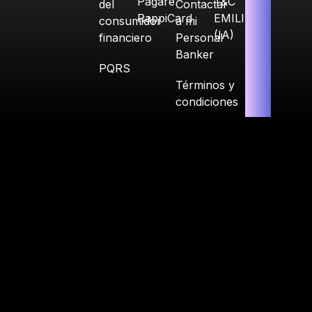
Pagaré
T&C
del
Contactar
RappiCard
EMILIA
consumidor
a mi
(IA)
financiero
Personal
Banker
PQRS
Términos y
condiciones