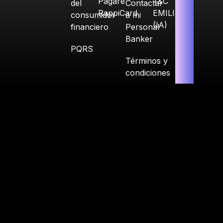
Pagaré
T&C
del
Contactar
RappiCard
EMILIA
consumidor
a mi
(IA)
financiero
Personal
Banker
PQRS
Términos y
condiciones