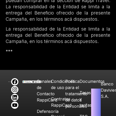
puedan comprar en la sección de Rappi Travel.
La responsabilidad de la Entidad se limita a la
entrega del Beneficio ofrecido de la presente
Campaña, en los términos acá dispuestos.
La responsabilidad de la Entidad se limita a la
entrega del Beneficio ofrecido de la presente
Campaña, en los términos acá dispuestos.
***
Canales
Condiciones
Política
Documentos
Banco
de
de uso
para el
Davivie
Tasas
Contacto
tratamiento
S.A.
Contratos
y
RappiCard
de datos
RappiCard
tarifas
personales
Defensoría