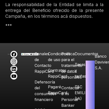
La responsabilidad de la Entidad se limita a la
entrega del Beneficio ofrecido de la presente
Campaña, en los términos acá dispuestos.
***
Canales
Condiciones
Política
Documentos
Banco
de
de uso
para el
Davivie
Tasas
Contacto
tratamiento
S.A.
Contratos
y
RappiCard
de datos
RappiCard
tarifas
personales
Defensoría
Pagaré
T&C
del
Contactar
RappiCard
EMILIA
consumidor
a mi
(IA)
financiero
Personal
Banker