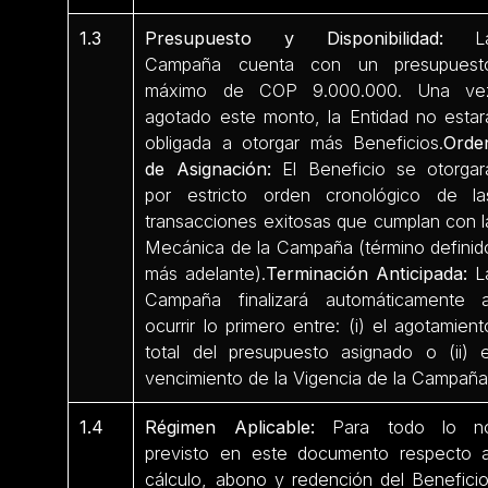
1.3
Presupuesto y Disponibilidad:
L
Campaña cuenta con un presupuest
máximo de COP 9.000.000. Una ve
agotado este monto, la Entidad no estar
obligada a otorgar más Beneficios.
Orde
de Asignación:
El Beneficio se otorgar
por estricto orden cronológico de la
transacciones exitosas que cumplan con l
Mecánica de la Campaña (término definid
más adelante).
Terminación Anticipada:
L
Campaña finalizará automáticamente a
ocurrir lo primero entre: (i) el agotamient
total del presupuesto asignado o (ii) e
vencimiento de la Vigencia de la Campaña
1.4
Régimen Aplicable:
Para todo lo n
previsto en este documento respecto a
cálculo, abono y redención del Beneficio