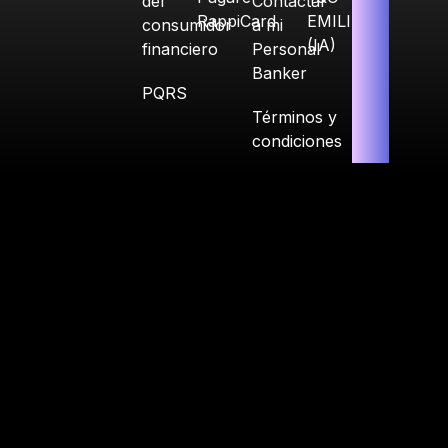
del
Contactar
RappiCard
EMILIA
consumidor
a mi
(IA)
financiero
Personal
Banker
PQRS
Términos y
condiciones