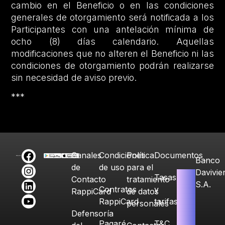
cambio en el Beneficio o en las condiciones
generales de otorgamiento será notificada a los
Participantes con una antelación mínima de
ocho (8) días calendario. Aquellas
modificaciones que no alteren el Beneficio ni las
condiciones de otorgamiento podrán realizarse
sin necesidad de aviso previo.
***
Canales
Condiciones
Política
Documentos
Banco
de
de uso
para el
Davivie
Tasas
Contacto
tratamiento
S.A.
Contratos
y
RappiCard
de datos
RappiCard
tarifas
personales
Defensoría
Pagaré
T&C