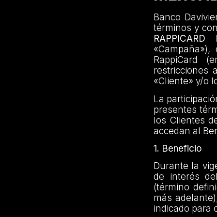
Banco Davivien
términos y co
RAPPICARD
«Campaña»), di
RappiCard (e
restricciones 
«Cliente» y/o l
La participaci
presentes térm
los Clientes d
accedan al Ben
1. Beneficio
Durante la vig
de interés d
(término defin
más adelante)
indicado para 