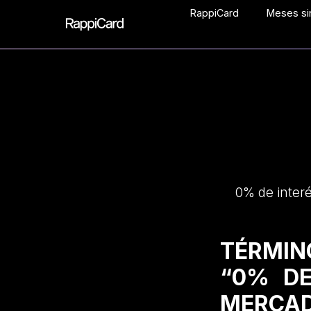
RappiCard
Meses sin
0% de inter
TÉRMIN
“0% DE
MERCAD