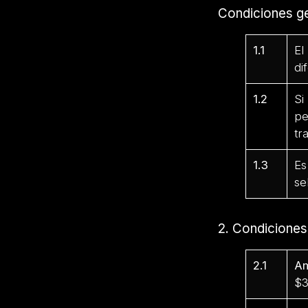
Condiciones ge
1.1
El
di
1.2
Si
pe
tr
1.3
Es
se
2. Condicione
2.1
Am
$3