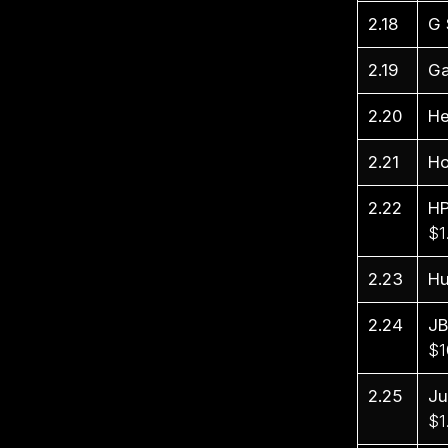
2.18
G 
2.19
Ga
2.20
He
2.21
Ho
2.22
H
$1
2.23
Hu
2.24
JB
$1
2.25
J
$1