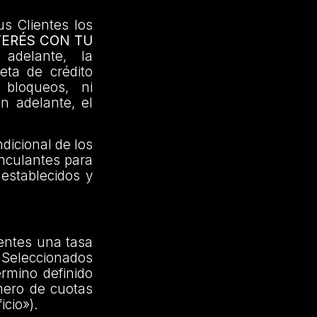
us Clientes los
TERÉS CON TU
delante, la
jeta de crédito
 bloqueos, ni
en adelante, el
dicional de los
inculantes para
 establecidos y
ientes una tasa
Seleccionados
érmino definido
mero de cuotas
icio»).