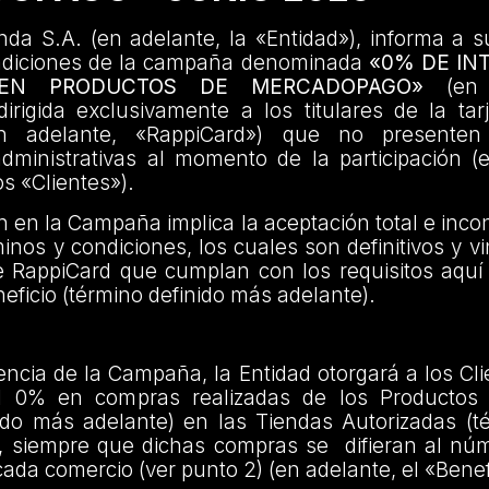
da S.A. (en adelante, la «Entidad»), informa a s
ndiciones de la campaña denominada
«0% DE IN
 EN PRODUCTOS DE MERCADOPAGO»
(en a
rigida exclusivamente a los titulares de la tar
n adelante, «RappiCard») que no presenten
administrativas al momento de la participación (
os «Clientes»).
ón en la Campaña implica la aceptación total e incon
inos y condiciones, los cuales son definitivos y v
e RappiCard que cumplan con los requisitos aquí
eficio (término definido más adelante).
encia de la Campaña, la Entidad otorgará a los Cl
el 0% en compras realizadas de los Productos 
ido más adelante) en las Tiendas Autorizadas (t
, siempre que dichas compras se difieran al nú
cada comercio (ver punto 2) (en adelante, el «Benef