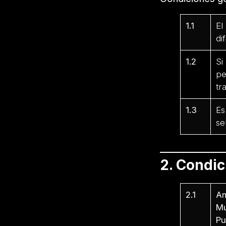
1.1
El
di
1.2
Si
pe
tr
1.3
Es
se
2. Condi
2.1
Am
Mu
Pu