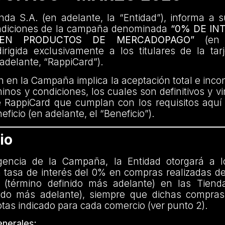
da S.A. (en adelante, la “Entidad”), informa a s
ndiciones de la campaña denominada
“0% DE IN
 EN PRODUCTOS DE MERCADOPAGO”
(en a
rigida exclusivamente a los titulares de la tar
adelante, “RappiCard”).
ón en la Campaña implica la aceptación total e incon
inos y condiciones, los cuales son definitivos y v
e RappiCard que cumplan con los requisitos aquí
ficio (en adelante, el “Beneficio”).
io
gencia de la Campaña, la Entidad otorgará a l
 tasa de interés del 0% en compras realizadas de
 (término definido más adelante) en las Tiend
nido más adelante), siempre que dichas compras 
as indicado para cada comercio (ver punto 2).
nerales: