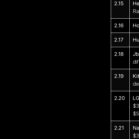
2.15
He
Ra
2.16
H
2.17
Hu
2.18
Jb
di
2.19
Ki
de
2.20
L
$3
$5
2.21
Na
$3