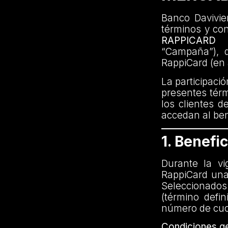
Banco Davivien
términos y co
RAPPICARD
“Campaña”), di
RappiCard (en 
La participaci
presentes térm
los clientes d
accedan al bene
1. Benefic
Durante la vi
RappiCard una
Seleccionados
(término defi
número de cuot
Condiciones ge