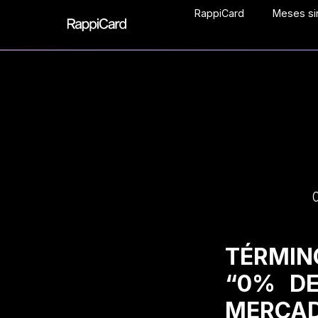
RappiCard
Meses sin
TÉRMIN
“0% DE
MERCAD