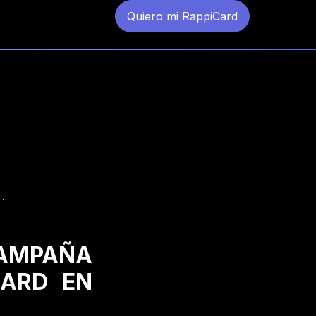
Quiero mi RappiCard
.
CAMPAÑA
CARD EN