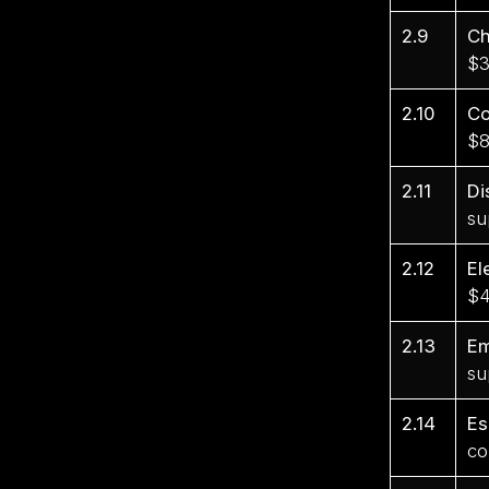
2.9
C
$3
2.10
Co
$8
2.11
Di
su
2.12
El
$4
2.13
E
su
2.14
Es
co