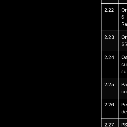
2.22
On
6 
Ra
2.23
Or
$5
2.24
Os
cu
su
2.25
Pa
cu
2.26
P
de
2.27
PS