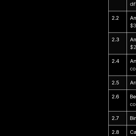
di
2.2
Am
$3
2.3
Am
$2
2.4
An
co
2.5
Ar
2.6
Be
co
2.7
Bi
2.8
Ca