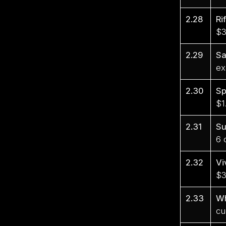
2.28
Ri
$3
2.29
S
ex
2.30
Sp
$1
2.31
Su
6 
2.32
Vi
$3
2.33
Wh
cu